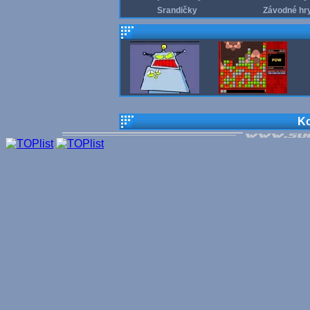
Srandičky
Závodné hr
Ko