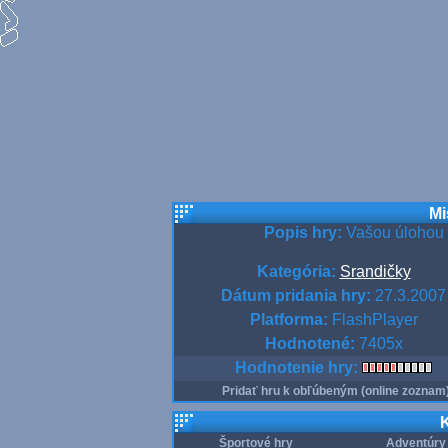
Mi
Popis hry:
Vašou úlohou v 
Kategória:
Srandičky
Dátum pridania hry:
27.3.2007
Platforma:
FlashPlayer
Hodnotené:
7405x
Hodnotenie hry:
Pridať hru k obľúbeným (online zoznam
K
Športové hry
Adventúry