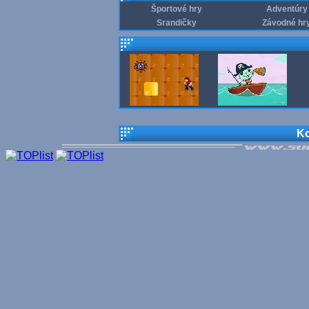
Športové hry
Adventúry
Srandičky
Závodné hr
Ko