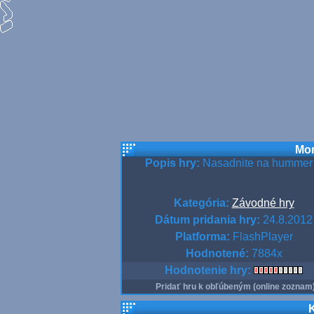
Mon
Popis hry:
Nasadnite na hummer a
Kategória:
Závodné hry
Dátum pridania hry:
24.8.2012
Platforma:
FlashPlayer
Hodnotené:
7884x
Hodnotenie hry:
Pridať hru k obľúbeným (online zoznam
K