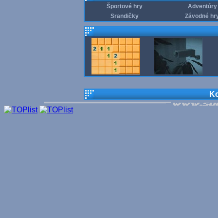
Športové hry
Adventúry
Srandičky
Závodné hr
Ko