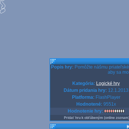
Popis hry:
Pomôžte nášmu priateľskému
aby sa moh
Kategória:
Logické hry
Dátum pridania hry:
12.1.2013
Platforma:
FlashPlayer
Hodnotené:
9551x
Hodnotenie hry:
Pridať hru k obľúbeným (online zoznam
K