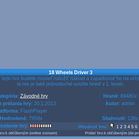
18 Wheels Driver 3
 tejto hre budete musieť naložiť náklad a zaparkovať ho na urč
to nie je také jednoduché uvidíte hneď v 1. leveli.
tegória:
Závodné hry
Hrané:
69480x
 pridania hry:
20.1.2013
Autor:
admin
atforma:
FlashPlayer
Hodnotené:
7959x
Stiahnuté:
136x
notenie hry:
Ohodnoť hru:
1
2
3
4
5
6
hru k obľúbeným (online zoznam)
Pridať hru k obľúbeným (do pr