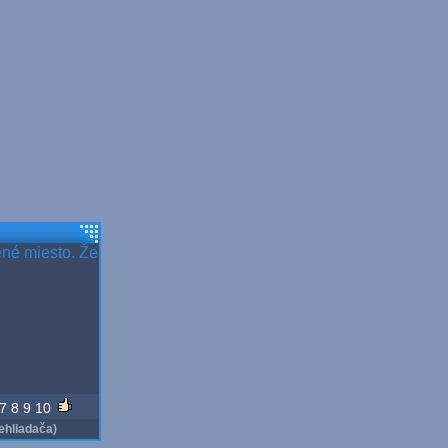
ené miesto. Že
7
8
9
10
ehliadača)