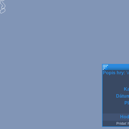
Popis hry:
V
Ka
Dátum
Pl
Hod
Pridať 