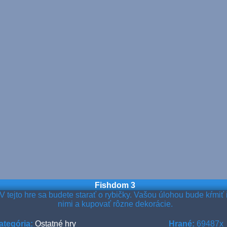
Fishdom 3
V tejto hre sa budete starať o rybičky. Vašou úlohou bude kŕmiť i
nimi a kupovať rôzne dekorácie.
ategória:
Ostatné hry
Hrané:
69487x