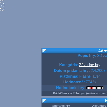
Adre
Popis hry:
2D zá
Kategória:
Závodné hry
Dátum pridania hry:
2.4.2007
Platforma:
FlashPlayer
Hodnotené:
7743x
Hodnotenie hry:
Pridať hru k obľúbeným (online zoznam
K
Športové hry
Adventúry