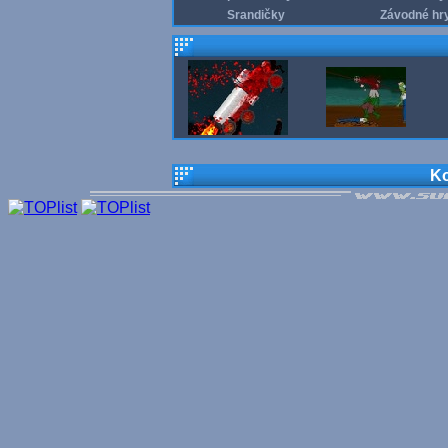
Srandičky
Závodné hr
Ko