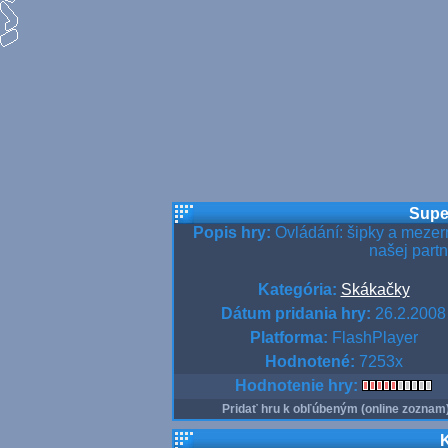
Supe
Popis hry:
Ovládání: šipky a mezer
našej partn
Kategória:
Skákačky
Dátum pridania hry:
26.2.2008
Platforma:
FlashPlayer
Hodnotené:
7253x
Hodnotenie hry:
Pridať hru k obľúbeným (online zoznam
K