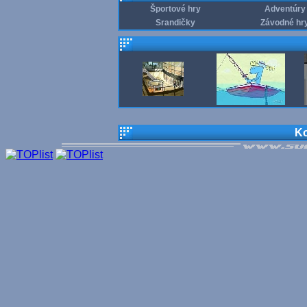
Športové hry
Adventúry
Srandičky
Závodné hr
Ko