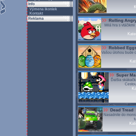
Info
K
Výmena ikoniek
Kontakt
Reklama
Rolling Angr
Milá hra s vtáčikmi
Kate
Robbed Eggs
Vašou úlohou bude o
Kat
Super M
Ďalšia skákačka
Cestou
Ka
Dead Tread
Nasadnite do monste
t
Kat