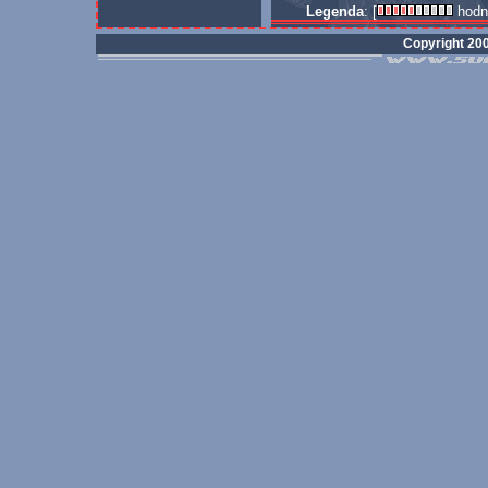
Legenda
: [
hodn
Copyright 20