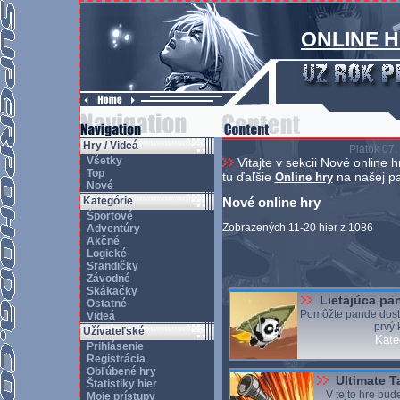
ONLINE 
Hry / Videá
Piatok 07.
Všetky
Vitajte v sekcii Nové online 
Top
tu ďaľšie
na našej pa
Online hry
Nové
Kategórie
Nové online hry
Športové
Zobrazených 11-20 hier z 1086
Adventúry
Akčné
Logické
Srandičky
Závodné
Skákačky
Lietajúca pa
Ostatné
Pomôžte pande dosta
Videá
prvý 
Užívateľské
Kate
Prihlásenie
Registrácia
Obľúbené hry
Ultimate T
Štatistiky hier
V tejto hre bud
Moje prístupy