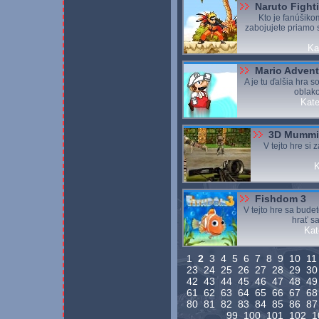
Naruto Fight
Kto je fanúšikom
zabojujete priamo s
Ka
Mario Adven
A je tu ďalšia hra s
oblako
Kate
3D Mummi
V tejto hre si
K
Fishdom 3
V tejto hre sa bude
hrať s
Kat
1
2
3
4
5
6
7
8
9
10
1
23
24
25
26
27
28
29
3
42
43
44
45
46
47
48
4
61
62
63
64
65
66
67
6
80
81
82
83
84
85
86
8
99
100
101
102
1