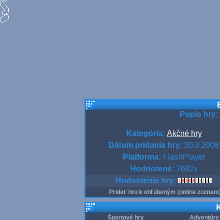
Popis hry:
Kategória:
Akčné hry
Dátum pridania hry:
30.3.2008
Platforma:
FlashPlayer
Hodnotené:
7682x
Hodnotenie hry:
Pridať hru k obľúbeným (online zoznam
K
Športové hry
Adventúry