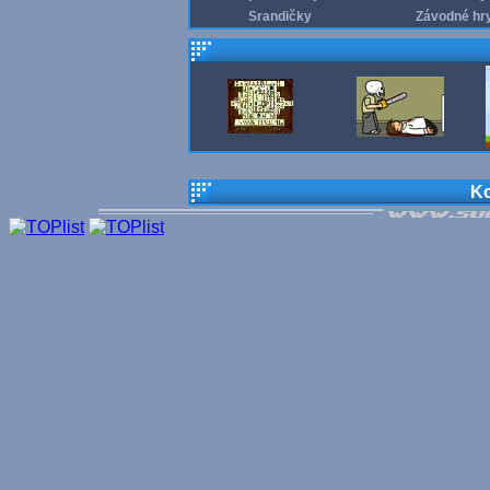
Srandičky
Závodné hr
Ko