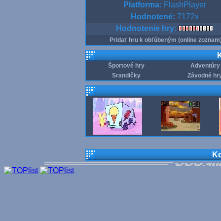
Platforma:
FlashPlayer
Hodnotené:
7172x
Hodnotenie hry:
Pridať hru k obľúbeným (online zoznam
K
Športové hry
Adventúry
Srandičky
Závodné hr
Ko