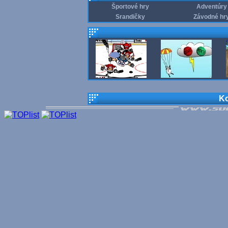
Športové hry
Adventúry
Srandičky
Závodné hr
Ko