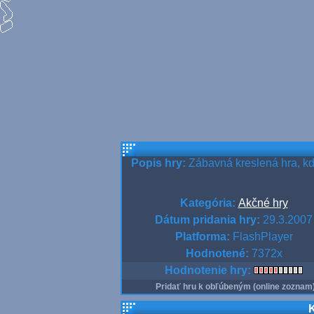
Popis hry:
Zábavná kreslená hra, kde
Kategória:
Akčné hry
Dátum pridania hry:
29.3.2007
Platforma:
FlashPlayer
Hodnotené:
7372x
Hodnotenie hry:
Pridať hru k obľúbeným (online zoznam
K