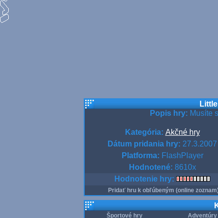
Littl
Popis hry:
Musíte s
Kategória:
Akčné hry
Dátum pridania hry:
27.3.2007
Platforma:
FlashPlayer
Hodnotené:
8610x
Hodnotenie hry:
Pridať hru k obľúbeným (online zoznam
K
Športové hry
Adventúry