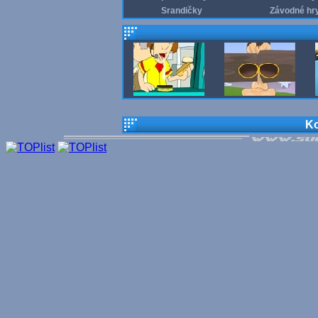
Srandičky
Závodné hr
Ko