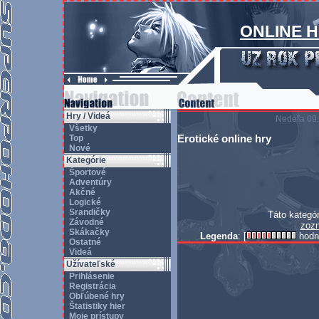
ONLINE 
Hry / Videá
Nedeľa 09.
Všetky
Erotické online hry
Top
Nové
Kategórie
Športové
Adventúry
Akčné
Logické
Srandičky
Táto kategór
Závodné
zozn
Skákačky
Legenda
: [
hodn
Ostatné
Videá
Užívateľské
Prihlásenie
Registrácia
Obľúbené hry
Štatistiky hier
Moje prístupy