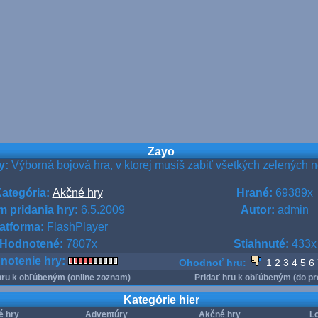
Zayo
y:
Výborná bojová hra, v ktorej musíš zabiť všetkých zelených n
ategória:
Akčné hry
Hrané:
69389x
 pridania hry:
6.5.2009
Autor:
admin
atforma:
FlashPlayer
Hodnotené:
7807x
Stiahnuté:
433x
notenie hry:
Ohodnoť hru:
1
2
3
4
5
6
hru k obľúbeným (online zoznam)
Pridať hru k obľúbeným (do pr
Kategórie hier
é hry
Adventúry
Akčné hry
Lo