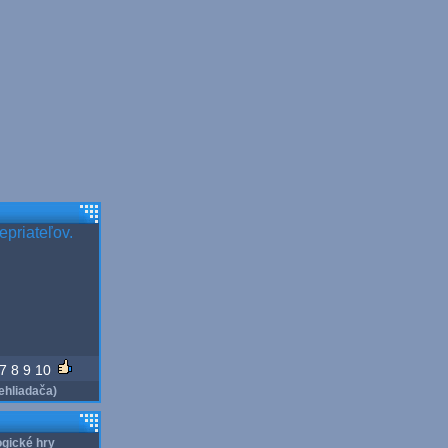
epriateľov.
7
8
9
10
ehliadača)
gické hry