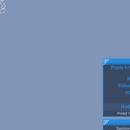
Popis hr
K
Dátum
Pl
Hod
Pridať 
Športov