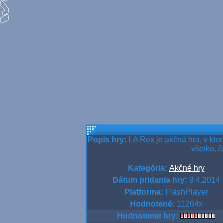
Popis hry:
LA Rex je akčná hra, v kto
všetko, 
Kategória:
Akčné hry
Dátum pridania hry:
9.4.2014
Platforma:
FlashPlayer
Hodnotené:
11264x
Hodnotenie hry: