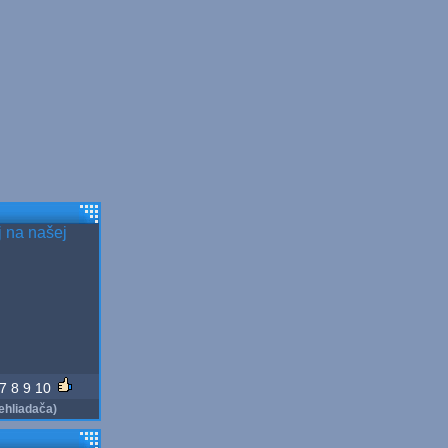
j na našej
7
8
9
10
ehliadača)