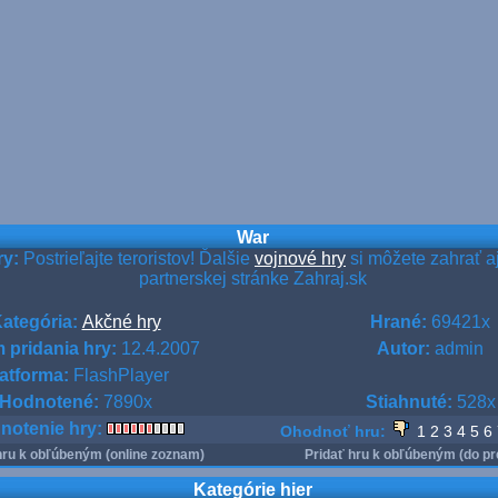
War
ry:
Postrieľajte teroristov! Ďalšie
vojnové hry
si môžete zahrať a
partnerskej stránke Zahraj.sk
ategória:
Akčné hry
Hrané:
69421x
 pridania hry:
12.4.2007
Autor:
admin
atforma:
FlashPlayer
Hodnotené:
7890x
Stiahnuté:
528x
notenie hry:
Ohodnoť hru:
1
2
3
4
5
6
hru k obľúbeným (online zoznam)
Pridať hru k obľúbeným (do pr
Kategórie hier