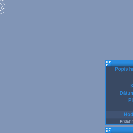
Popis h
K
Dátum
Pl
Hod
Pridať 