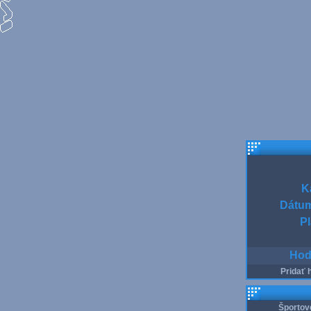
K
Dátum
Pl
Hod
Pridať 
Športov