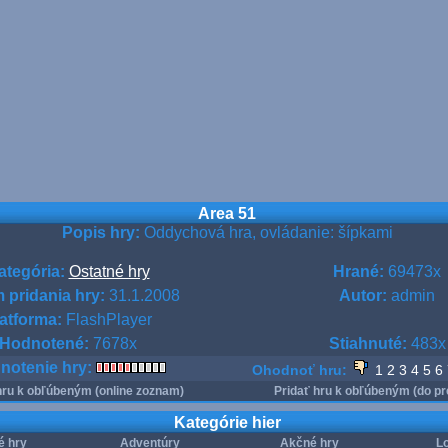
Area 51
Popis hry:
Oddychová hra, ovládanie: šípkami
ategória:
Ostatné hry
Hrané:
69473x
 pridania hry:
31.1.2008
Autor:
admin
atforma:
FlashPlayer
Hodnotené:
7678x
Stiahnuté:
483x
notenie hry:
Ohodnoť hru:
1
2
3
4
5
6
hru k obľúbeným (online zoznam)
Pridať hru k obľúbeným (do pr
Kategórie hier
é hry
Adventúry
Akčné hry
Lo