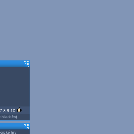
7
8
9
10
ehliadača)
gické hry